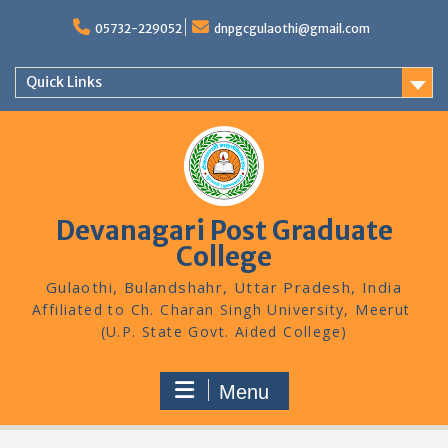
Skip
to
05732-229052
dnpgcgulaothi@gmail.com
content
Quick Links
Devanagari Post Graduate
College
Gulaothi, Bulandshahr, Uttar Pradesh, India
Menu