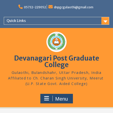
Skip
to
05732-229052
dnpgcgulaothi@gmail.com
content
Quick Links
Devanagari Post Graduate
College
Gulaothi, Bulandshahr, Uttar Pradesh, India
Menu