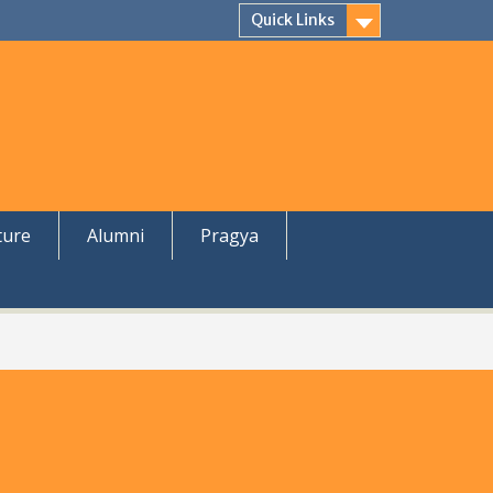
Quick Links
ture
Alumni
Pragya