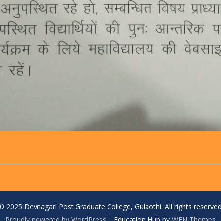
© 2025 Devnagari Post Graduate College, Gulaothi. All rights reserved
Proudly powered by WordPress
|
Education Hub by
WEN Themes