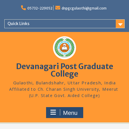
Skip
to
05732-229052
dnpgcgulaothi@gmail.com
content
Quick Links
Devanagari Post Graduate
College
Gulaothi, Bulandshahr, Uttar Pradesh, India
Menu