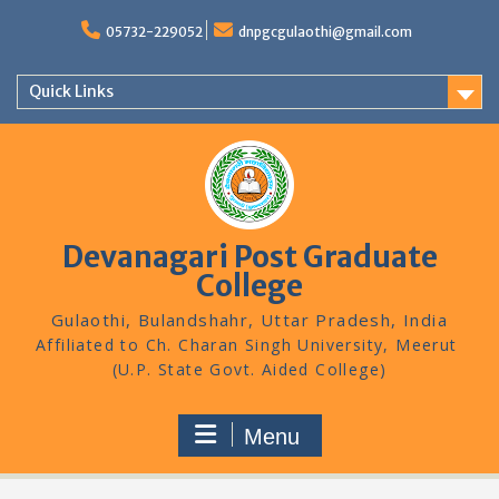
Skip
to
05732-229052
dnpgcgulaothi@gmail.com
content
Quick Links
Devanagari Post Graduate
College
Gulaothi, Bulandshahr, Uttar Pradesh, India
Menu