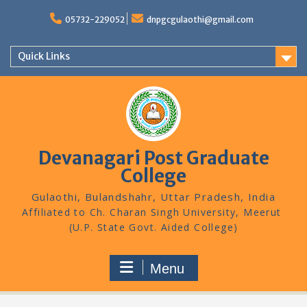
Skip
to
05732-229052
dnpgcgulaothi@gmail.com
content
Quick Links
Devanagari Post Graduate
College
Gulaothi, Bulandshahr, Uttar Pradesh, India
Menu