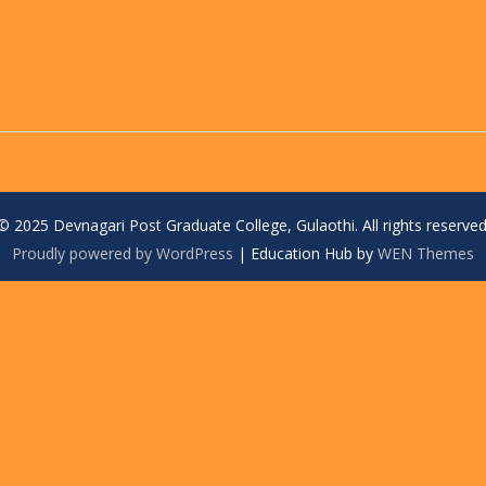
© 2025 Devnagari Post Graduate College, Gulaothi. All rights reserved
Proudly powered by WordPress
|
Education Hub by
WEN Themes