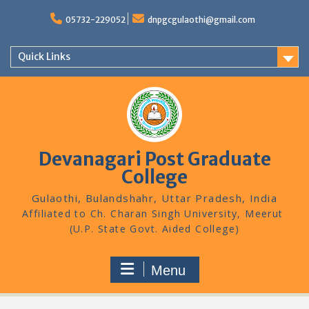
Skip
to
05732-229052
dnpgcgulaothi@gmail.com
content
Quick Links
Devanagari Post Graduate
College
Gulaothi, Bulandshahr, Uttar Pradesh, India
Menu