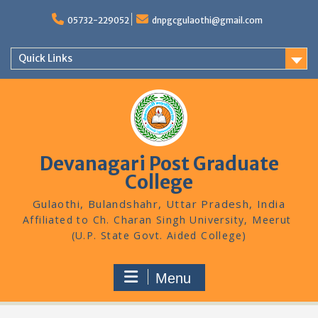
Skip
to
05732-229052
dnpgcgulaothi@gmail.com
content
Quick Links
Devanagari Post Graduate
College
Gulaothi, Bulandshahr, Uttar Pradesh, India
Menu