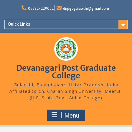
Skip
to
05732-229052
dnpgcgulaothi@gmail.com
content
Quick Links
Devanagari Post Graduate
College
Gulaothi, Bulandshahr, Uttar Pradesh, India
Menu