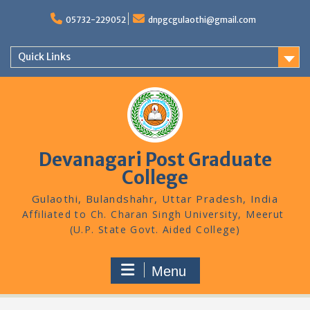
Skip
to
05732-229052
dnpgcgulaothi@gmail.com
content
Quick Links
Devanagari Post Graduate
College
Gulaothi, Bulandshahr, Uttar Pradesh, India
Menu