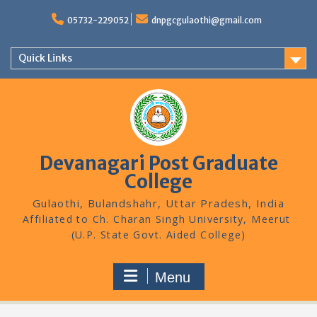
Skip
to
05732-229052
dnpgcgulaothi@gmail.com
content
Quick Links
Devanagari Post Graduate
College
Gulaothi, Bulandshahr, Uttar Pradesh, India
Menu