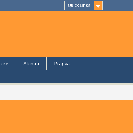
Quick Links
ture
Alumni
Pragya