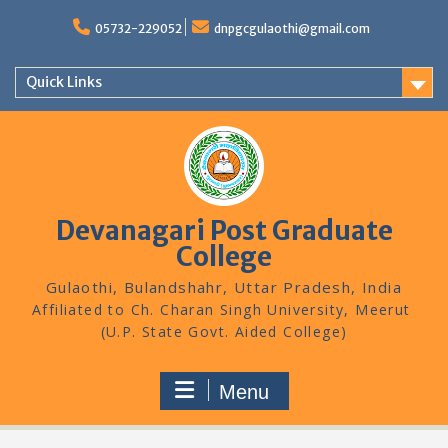
Skip
to
05732-229052
dnpgcgulaothi@gmail.com
content
Quick Links
Devanagari Post Graduate
College
Gulaothi, Bulandshahr, Uttar Pradesh, India
Menu